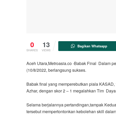
0
13
Bagikan Whatsapp
SHARES
VIEWS
Aceh Utara,Metroasia.co -Babak Final Dalam per
(10/8/2022, berlangsung sukses.
Babak final yang memperebutkan piala KASAD, y
Azhar, dengan skor 2 – 1 megalahkan Tim Day
Selama berjalannya pertandingan,tampak Kedua t
tersebut mempertontonkan kebolehan skill dalam