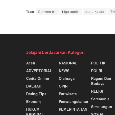
Tags:
Danrem 01
Liga santri
piala kasad
TN
Jelajahi berdasarkan Kategori
Aceh
NASIONAL
POLITIK
ADVERTORIAL
NEWS
POLRI
Cerita Online
Olahraga
Ragam Dan
Budaya
DAERAH
OPINI
RELIGI
Dating Tips
Pariwisata
Seremonial
Ekonomj
Pematangsiantar
Simalungun
HUKUM
PEMERINTAHAN
KRIMINAL
SOSIAL