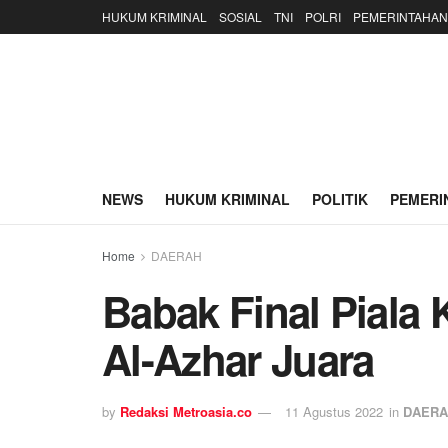
HUKUM KRIMINAL
SOSIAL
TNI
POLRI
PEMERINTAHAN
NEWS
HUKUM KRIMINAL
POLITIK
PEMERI
Home
DAERAH
Babak Final Piala
Al-Azhar Juara
by
Redaksi Metroasia.co
11 Agustus 2022
in
DAERA