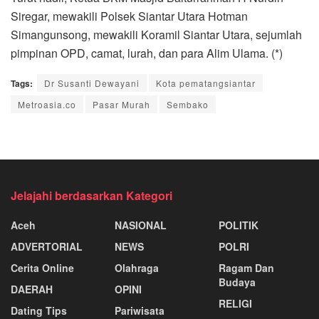
Siregar, mewakili Polsek Siantar Utara Hotman
Simangunsong, mewakili Koramil Siantar Utara, sejumlah
pimpinan OPD, camat, lurah, dan para Alim Ulama. (*)
Tags:
Dr Susanti Dewayani
Kota pematangsiantar
Metroasia.co
Pasar Murah
Sembako
Jelajahi berdasarkan Kategori
Aceh
NASIONAL
POLITIK
ADVERTORIAL
NEWS
POLRI
Cerita Online
Olahraga
Ragam Dan
Budaya
DAERAH
OPINI
RELIGI
Dating Tips
Pariwisata