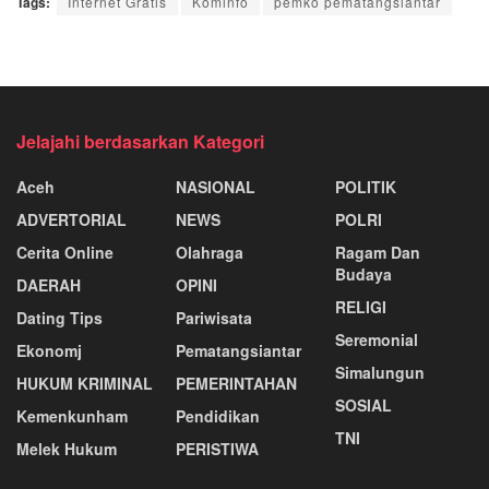
Tags:
Internet Gratis
Kominfo
pemko pematangsiantar
Jelajahi berdasarkan Kategori
Aceh
NASIONAL
POLITIK
ADVERTORIAL
NEWS
POLRI
Cerita Online
Olahraga
Ragam Dan
Budaya
DAERAH
OPINI
RELIGI
Dating Tips
Pariwisata
Seremonial
Ekonomj
Pematangsiantar
Simalungun
HUKUM KRIMINAL
PEMERINTAHAN
SOSIAL
Kemenkunham
Pendidikan
TNI
Melek Hukum
PERISTIWA