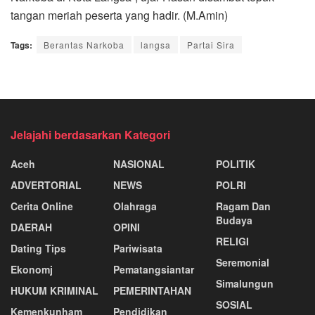
tangan meriah peserta yang hadir. (M.Amin)
Tags:
Berantas Narkoba
langsa
Partai Sira
Jelajahi berdasarkan Kategori
Aceh
NASIONAL
POLITIK
ADVERTORIAL
NEWS
POLRI
Cerita Online
Olahraga
Ragam Dan
Budaya
DAERAH
OPINI
RELIGI
Dating Tips
Pariwisata
Seremonial
Ekonomj
Pematangsiantar
Simalungun
HUKUM KRIMINAL
PEMERINTAHAN
SOSIAL
Kemenkunham
Pendidikan