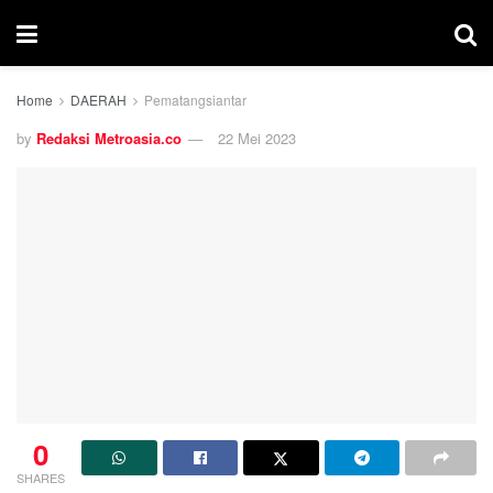
Home
DAERAH
Pematangsiantar
by
Redaksi Metroasia.co
22 Mei 2023
0
SHARES