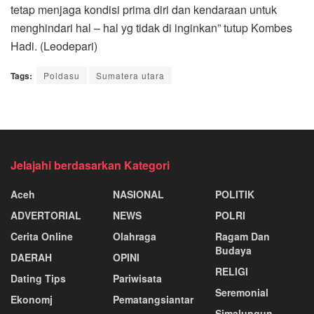
tetap menjaga kondisi prima diri dan kendaraan untuk
menghindari hal – hal yg tidak di inginkan” tutup Kombes
Hadi. (Leodepari)
Tags:
Poldasu
Sumatera utara
Jelajahi berdasarkan Kategori
Aceh
NASIONAL
POLITIK
ADVERTORIAL
NEWS
POLRI
Cerita Online
Olahraga
Ragam Dan
Budaya
DAERAH
OPINI
RELIGI
Dating Tips
Pariwisata
Seremonial
Ekonomj
Pematangsiantar
Simalungun