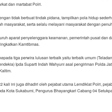
rkat dan martabat Polri.
ngan tidak berbuat tindak pidana, tampilkan pola hidup sederh
ah masyarakat, serta selalu melayani masyarakat dengan penuh
eluruh aparat penyelenggara keamanan, pemerintah pusat dan 
eningkatkan Kamtibmas.
epada tiga perwira lulusan terbaik yaitu terbaik umum (Telada
endekia) Ipda Suparti Indah Wahyuni asal pengiriman Polda Jat
Kaltim.
ali ini juga dihadiri oleh pejabat utama Lemdiklat Polri, pej
imda Kota Sukabumi, Pengurus Bhayangkari Cabang 04 Setukpa 