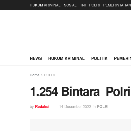
HUKUM KRIMINAL
SOSIAL
TNI
POLRI
PEMERINTAHAN
NEWS
HUKUM KRIMINAL
POLITIK
PEMERI
Home
POLRI
1.254 Bintara Polri
by
Redaksi
14 Desember 2022
in
POLRI