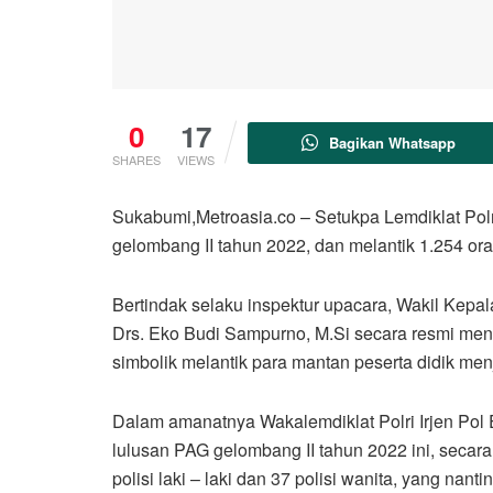
0
17
Bagikan Whatsapp
SHARES
VIEWS
Sukabumi,Metroasia.co – Setukpa Lemdiklat Polr
gelombang II tahun 2022, dan melantik 1.254 ora
Bertindak selaku inspektur upacara, Wakil Kepa
Drs. Eko Budi Sampurno, M.Si secara resmi me
simbolik melantik para mantan peserta didik menj
Dalam amanatnya Wakalemdiklat Polri Irjen Po
lulusan PAG gelombang II tahun 2022 ini, secara
polisi laki – laki dan 37 polisi wanita, yang n