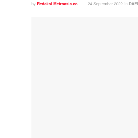
by
Redaksi Metroasia.co
24 September 2022
in
DAE