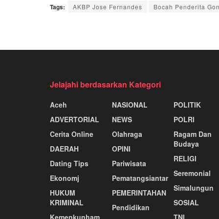
Tags:
AKBP Jose Fernandes
Bocah Penderita Go
Jelajahi berdasarkan Kategori
Aceh
NASIONAL
POLITIK
ADVERTORIAL
NEWS
POLRI
Cerita Online
Olahraga
Ragam Dan
Budaya
DAERAH
OPINI
RELIGI
Dating Tips
Pariwisata
Seremonial
Ekonomj
Pematangsiantar
Simalungun
HUKUM
PEMERINTAHAN
KRIMINAL
SOSIAL
Pendidikan
Kemenkunham
TNI