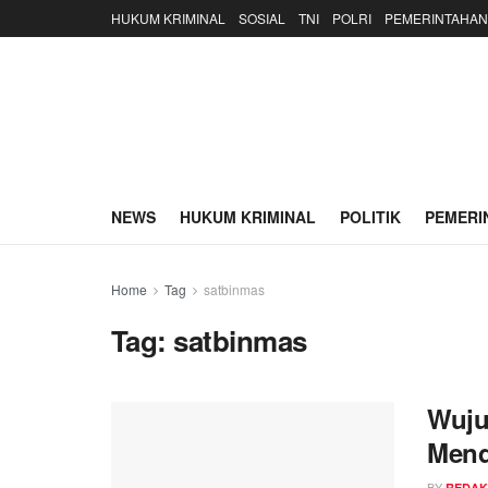
HUKUM KRIMINAL
SOSIAL
TNI
POLRI
PEMERINTAHAN
NEWS
HUKUM KRIMINAL
POLITIK
PEMERI
Home
Tag
satbinmas
Tag:
satbinmas
Wuju
Mend
BY
REDAK