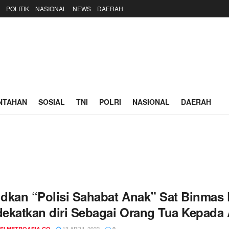
POLITIK
NASIONAL
NEWS
DAERAH
NTAHAN
SOSIAL
TNI
POLRI
NASIONAL
DAERAH
dkan “Polisi Sahabat Anak” Sat Binmas 
ekatkan diri Sebagai Orang Tua Kepada
13 APRIL 2022
SI METROASIA.CO
0