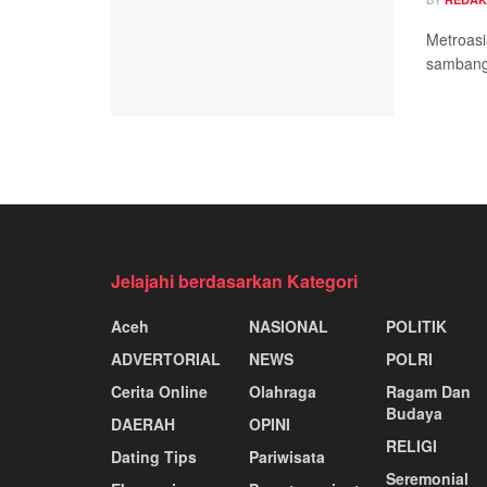
Metroasi
sambang 
Jelajahi berdasarkan Kategori
Aceh
NASIONAL
POLITIK
ADVERTORIAL
NEWS
POLRI
Cerita Online
Olahraga
Ragam Dan
Budaya
DAERAH
OPINI
RELIGI
Dating Tips
Pariwisata
Seremonial