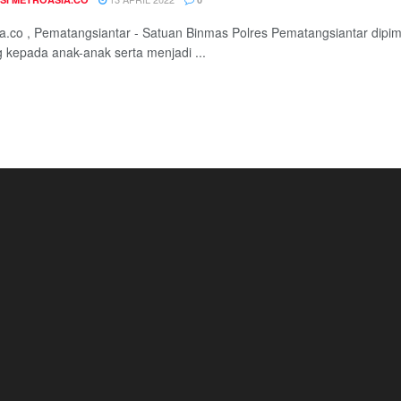
a.co , Pematangsiantar - Satuan Binmas Polres Pematangsiantar dipi
kepada anak-anak serta menjadi ...