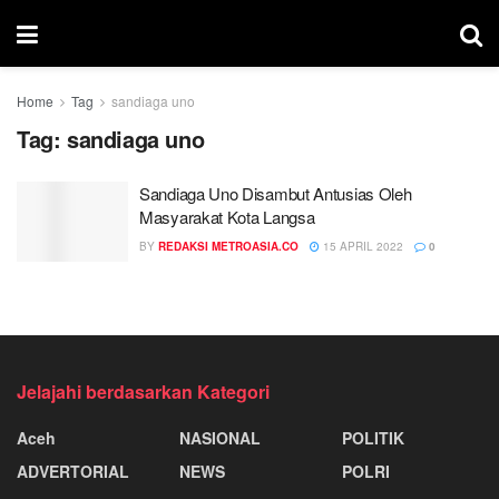
Home
Tag
sandiaga uno
Tag:
sandiaga uno
Sandiaga Uno Disambut Antusias Oleh
Masyarakat Kota Langsa
BY
REDAKSI METROASIA.CO
15 APRIL 2022
0
Jelajahi berdasarkan Kategori
Aceh
NASIONAL
POLITIK
ADVERTORIAL
NEWS
POLRI