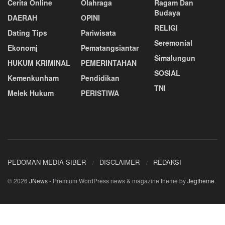
Cerita Online
Olahraga
Ragam Dan
Budaya
DAERAH
OPINI
RELIGI
Dating Tips
Pariwisata
Seremonial
Ekonomj
Pematangsiantar
Simalungun
HUKUM KRIMINAL
PEMERINTAHAN
SOSIAL
Kemenkunham
Pendidikan
TNI
Melek Hukum
PERISTIWA
PEDOMAN MEDIA SIBER
DISCLAIMER
REDAKSI
© 2026
JNews
- Premium WordPress news & magazine theme by
Jegtheme
.