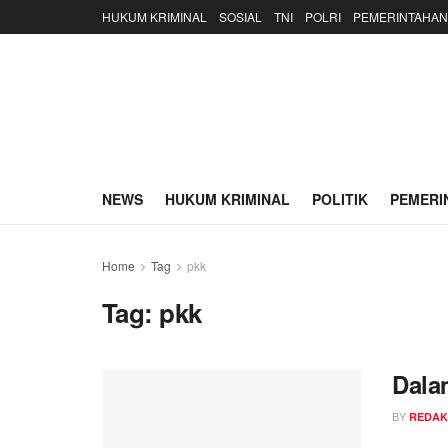
HUKUM KRIMINAL
SOSIAL
TNI
POLRI
PEMERINTAHAN
NEWS
HUKUM KRIMINAL
POLITIK
PEMERI
Home
Tag
pkk
Tag:
pkk
Dala
BY
REDAK