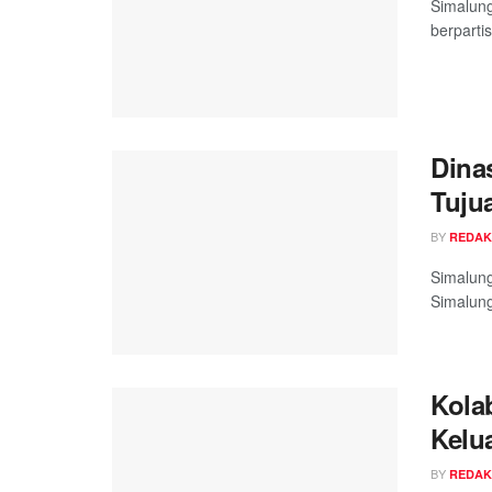
Simalung
berparti
Dina
Tuju
BY
REDAK
Simalung
Simalung
Kola
Kelu
BY
REDAK