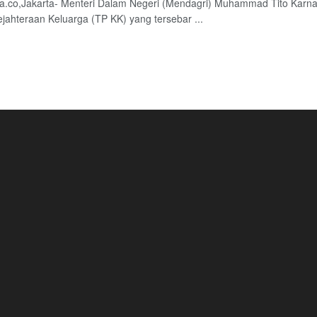
a.co,Jakarta- Menteri Dalam Negeri (Mendagri) Muhammad Tito Karn
jahteraan Keluarga (TP KK) yang tersebar ...