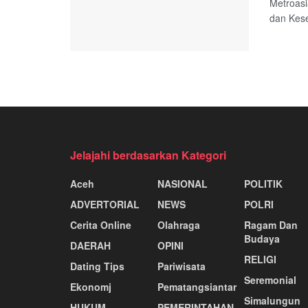
Metroasi
dan Kese
Jelajahi berdasarkan Kategori
Aceh
NASIONAL
POLITIK
ADVERTORIAL
NEWS
POLRI
Cerita Online
Olahraga
Ragam Dan
Budaya
DAERAH
OPINI
RELIGI
Dating Tips
Pariwisata
Seremonial
Ekonomj
Pematangsiantar
Simalungun
HUKUM
PEMERINTAHAN