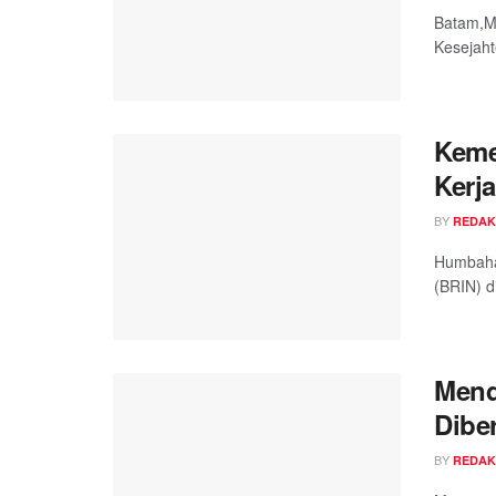
Batam,Me
Kesejaht
Keme
Kerj
BY
REDAK
Humbaha
(BRIN) d
Mend
Dibe
BY
REDAK