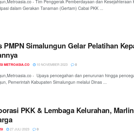
un,Metroasia.co - Tim Penggerak Pemberdayaan dan Kesejahteraan K
sipasi dalam Gerakan Tanaman (Gertam) Cabai PKK ...
s PMPN Simalungun Gelar Pelatihan Kep
annya
10 NOVEMBER 2023
SI METROASIA.CO
0
un,Metroasia.co - Upaya pencegahan dan penurunan hingga pencegah
un, Pemerintah Kabupaten Simalungun melalui Dinas ...
borasi PKK & Lembaga Kelurahan, Marlin
arga
27 JULI 2023
SI
0