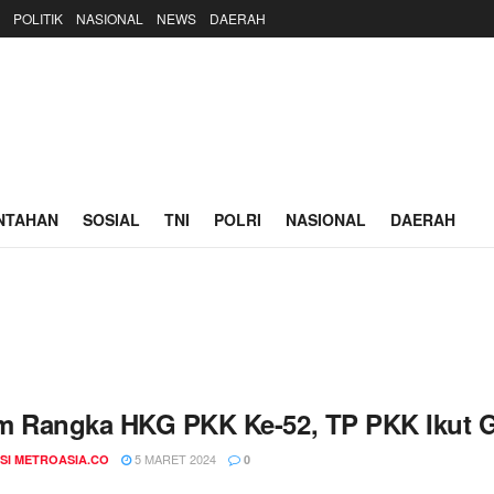
POLITIK
NASIONAL
NEWS
DAERAH
NTAHAN
SOSIAL
TNI
POLRI
NASIONAL
DAERAH
m Rangka HKG PKK Ke-52, TP PKK Ikut G
5 MARET 2024
SI METROASIA.CO
0