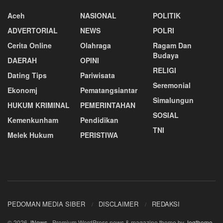
Aceh
NASIONAL
POLITIK
ADVERTORIAL
NEWS
POLRI
Cerita Online
Olahraga
Ragam Dan
Budaya
DAERAH
OPINI
RELIGI
Dating Tips
Pariwisata
Seremonial
Ekonomj
Pematangsiantar
Simalungun
HUKUM KRIMINAL
PEMERINTAHAN
SOSIAL
Kemenkunham
Pendidikan
TNI
Melek Hukum
PERISTIWA
PEDOMAN MEDIA SIBER
DISCLAIMER
REDAKSI
© 2026
JNews
- Premium WordPress news & magazine theme by
Jegtheme
.