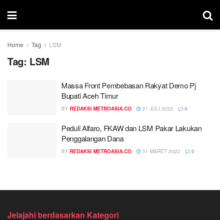
Home
Tag
LSM
Tag:
LSM
Massa Front Pembebasan Rakyat Demo Pj
Bupati Aceh Timur
BY
REDAKSI METROASIA.CO
21 JULI 2022
0
Peduli Alfaro, FKAW dan LSM Pakar Lakukan
Penggalangan Dana
BY
REDAKSI METROASIA.CO
31 MARET 2022
0
Jelajahi berdasarkan Kategori