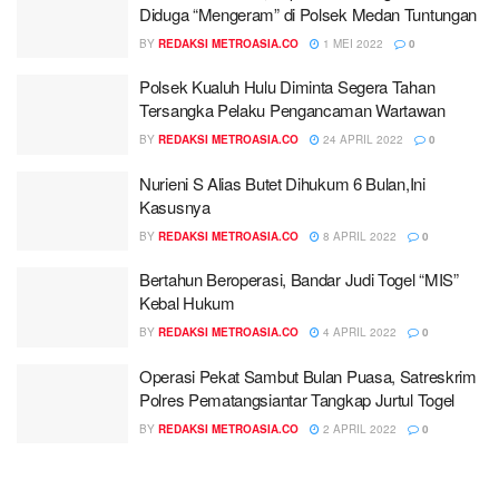
Diduga “Mengeram” di Polsek Medan Tuntungan
BY
REDAKSI METROASIA.CO
1 MEI 2022
0
Polsek Kualuh Hulu Diminta Segera Tahan
Tersangka Pelaku Pengancaman Wartawan
BY
REDAKSI METROASIA.CO
24 APRIL 2022
0
Nurieni S Alias Butet Dihukum 6 Bulan,Ini
Kasusnya
BY
REDAKSI METROASIA.CO
8 APRIL 2022
0
Bertahun Beroperasi, Bandar Judi Togel “MIS”
Kebal Hukum
BY
REDAKSI METROASIA.CO
4 APRIL 2022
0
Operasi Pekat Sambut Bulan Puasa, Satreskrim
Polres Pematangsiantar Tangkap Jurtul Togel
BY
REDAKSI METROASIA.CO
2 APRIL 2022
0