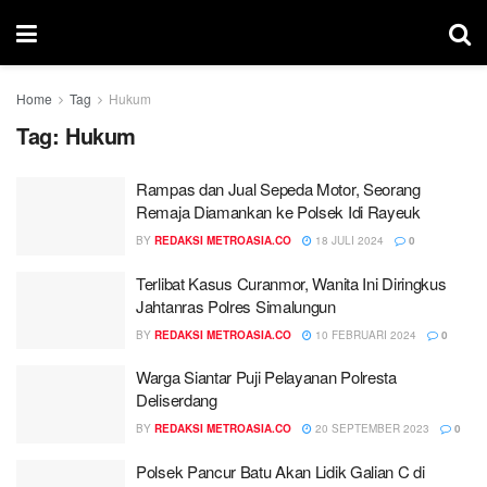
Home
Tag
Hukum
Tag:
Hukum
Rampas dan Jual Sepeda Motor, Seorang
Remaja Diamankan ke Polsek Idi Rayeuk
BY
REDAKSI METROASIA.CO
18 JULI 2024
0
Terlibat Kasus Curanmor, Wanita Ini Diringkus
Jahtanras Polres Simalungun
BY
REDAKSI METROASIA.CO
10 FEBRUARI 2024
0
Warga Siantar Puji Pelayanan Polresta
Deliserdang
BY
REDAKSI METROASIA.CO
20 SEPTEMBER 2023
0
Polsek Pancur Batu Akan Lidik Galian C di