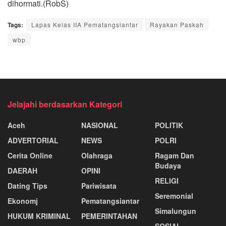
dihormati.(RobS)
Tags:
Lapas Kelas IIA Pematangsiantar
Rayakan Paskah
wbp
Jelajahi berdasarkan Kategori
Aceh
NASIONAL
POLITIK
ADVERTORIAL
NEWS
POLRI
Cerita Online
Olahraga
Ragam Dan
Budaya
DAERAH
OPINI
RELIGI
Dating Tips
Pariwisata
Seremonial
Ekonomj
Pematangsiantar
Simalungun
HUKUM KRIMINAL
PEMERINTAHAN
SOSIAL